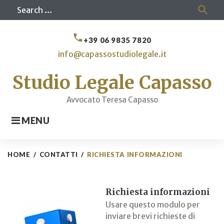
Skip
Sea
search
to
for
content
call
+39 06 9835 7820
info@capassostudiolegale.it
Studio Legale Capasso
Avvocato Teresa Capasso
MENU
HOME
/
CONTATTI
/
RICHIESTA INFORMAZIONI
Richiesta
informazioni
Richiesta informazioni
Usare questo modulo per
inviare brevi richieste di