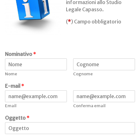
informazioni allo Studio
Legale Capasso.
(
*
) Campo obbligatorio
Nominativo
*
Nome
Cognome
N
E-mail
*
o
m
i
Email
Conferma email
n
a
Oggetto
*
t
i
v
o