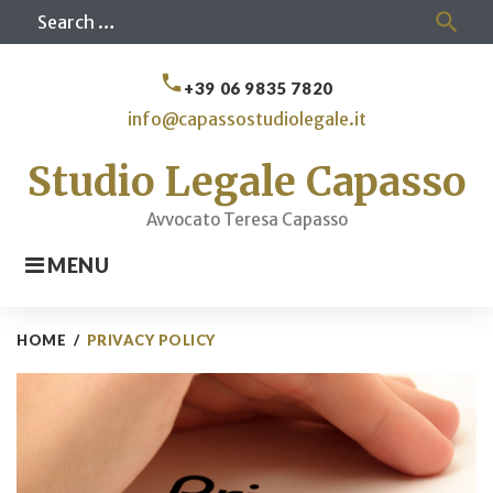
Skip
Sea
search
to
for
content
call
+39 06 9835 7820
info@capassostudiolegale.it
Studio Legale Capasso
Avvocato Teresa Capasso
MENU
HOME
/
PRIVACY POLICY
Privacy
Policy