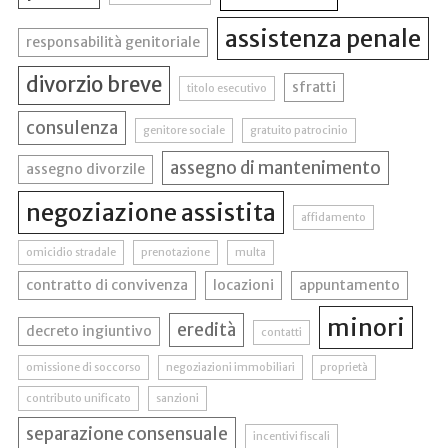
assistenza penale
responsabilità genitoriale
divorzio breve
sfratti
titolo esecutivo
consulenza
genitore sociale
gratuito patrocinio
assegno di mantenimento
assegno divorzile
negoziazione assistita
affidamento
omicidio stradale
prenotazione
multa
contratto di convivenza
locazioni
appuntamento
minori
eredità
decreto ingiuntivo
contatti
omissione di soccorso
negoziazioni immobiliari
proprietà
contributo unificato
sanzioni
separazione consensuale
incentivi fiscali