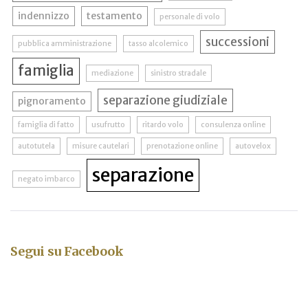
indennizzo
testamento
personale di volo
successioni
pubblica amministrazione
tasso alcolemico
famiglia
mediazione
sinistro stradale
separazione giudiziale
pignoramento
famiglia di fatto
usufrutto
ritardo volo
consulenza online
autotutela
misure cautelari
prenotazione online
autovelox
separazione
negato imbarco
Segui su Facebook