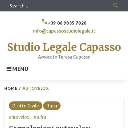
Skip
Sea
search
to
for
content
call
+39 06 9835 7820
info@capassostudiolegale.it
Studio Legale Capasso
Avvocato Teresa Capasso
MENU
HOME
/
AUTOVELOX
Tag:
Diritto Civile
Tutti
autovelox
autovelox
multa