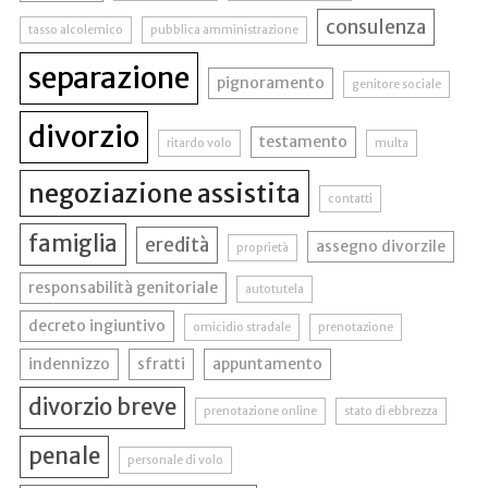
consulenza
tasso alcolemico
pubblica amministrazione
separazione
pignoramento
genitore sociale
divorzio
testamento
ritardo volo
multa
negoziazione assistita
contatti
famiglia
eredità
assegno divorzile
proprietà
responsabilità genitoriale
autotutela
decreto ingiuntivo
omicidio stradale
prenotazione
indennizzo
sfratti
appuntamento
divorzio breve
prenotazione online
stato di ebbrezza
penale
personale di volo