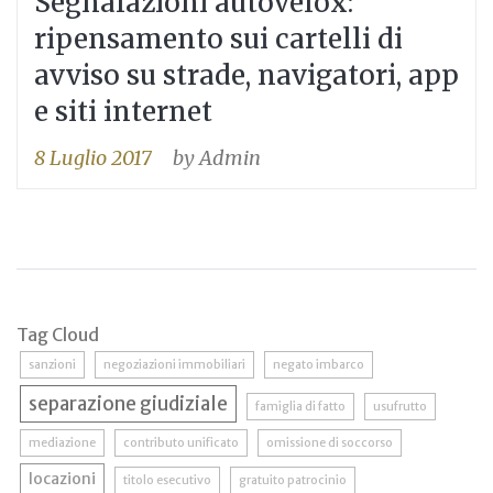
Segnalazioni autovelox:
ripensamento sui cartelli di
avviso su strade, navigatori, app
e siti internet
8 Luglio 2017
by
Admin
Tag Cloud
sanzioni
negoziazioni immobiliari
negato imbarco
separazione giudiziale
famiglia di fatto
usufrutto
mediazione
contributo unificato
omissione di soccorso
locazioni
titolo esecutivo
gratuito patrocinio