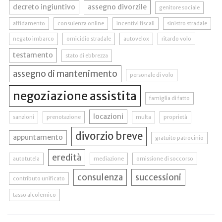
decreto ingiuntivo
assegno divorzile
genitore sociale
affidamento
consulenza online
incentivi fiscali
sinistro stradale
negato imbarco
omicidio stradale
autovelox
ritardo volo
testamento
stato di ebbrezza
assegno di mantenimento
personale di volo
negoziazione assistita
famiglia di fatto
locazioni
sanzioni
prenotazione
multa
proprietà
divorzio breve
appuntamento
gratuito patrocinio
eredità
autotutela
mediazione
omissione di soccorso
consulenza
successioni
contributo unificato
tasso alcolemico