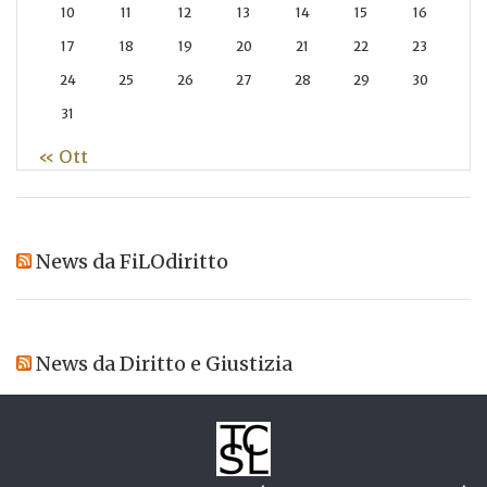
10
11
12
13
14
15
16
17
18
19
20
21
22
23
24
25
26
27
28
29
30
31
« Ott
News da FiLOdiritto
News da Diritto e Giustizia