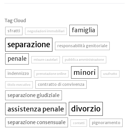
Tag Cloud
famiglia
sfratti
negoziazioni immobiliari
separazione
responsabilità genitoriale
penale
misure cautelari
pubblica amministrazione
minori
indennizzo
prenotazione online
usufrutto
contratto di convivenza
titolo esecutivo
separazione giudiziale
divorzio
assistenza penale
separazione consensuale
pignoramento
contatti