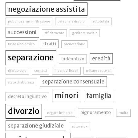
negoziazione assistita
pubblica amministrazione
personale di volo
autotutela
successioni
affidamento
genitore sociale
sfratti
tasso alcolemico
prenotazione
separazione
eredità
indennizzo
ritardo volo
contatti
incentivi fiscali
misure cautelari
separazione consensuale
stato di ebbrezza
minori
famiglia
decreto ingiuntivo
divorzio
pignoramento
negato imbarco
multa
separazione giudiziale
autovelox