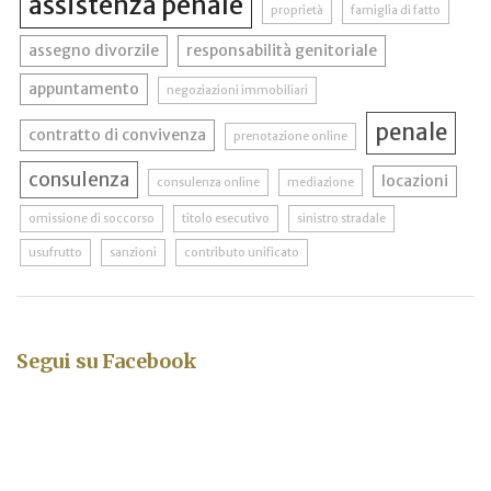
assistenza penale
proprietà
famiglia di fatto
assegno divorzile
responsabilità genitoriale
appuntamento
negoziazioni immobiliari
penale
contratto di convivenza
prenotazione online
consulenza
locazioni
consulenza online
mediazione
omissione di soccorso
titolo esecutivo
sinistro stradale
usufrutto
sanzioni
contributo unificato
Segui su Facebook