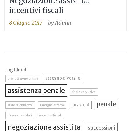
Negoziazione assistita:
incentivi fiscali
8 Giugno 2017
by
Admin
Tag Cloud
assegno divorzile
prenotazione online
assistenza penale
titolo esecutivo
penale
locazioni
stato di ebbrezza
famiglia di fatto
misure cautelari
incentivi fiscali
negoziazione assistita
successioni