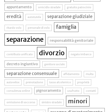
appuntamento
omicidio stradale
gratuito patrocinio
eredità
separazione giudiziale
autotutela
famiglia
ritardo volo
personale di volo
separazione
responsabilità genitoriale
divorzio
contributo unificato
negato imbarco
decreto ingiuntivo
genitore sociale
separazione consensuale
affidamento
multa
autovelox
prenotazione
tasso alcolemico
proprietà
pignoramento
consulenza online
usufrutto
contatti
minori
omissione di soccorso
sinistro stradale