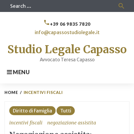
Skip
Sea
search
to
for
content
call
+39 06 9835 7820
info@capassostudiolegale.it
Studio Legale Capasso
Avvocato Teresa Capasso
MENU
HOME
/
INCENTIVI FISCALI
Tag:
Diritto di Famiglia
Tutti
incentivi
fiscali
incentivi fiscali
negoziazione assistita